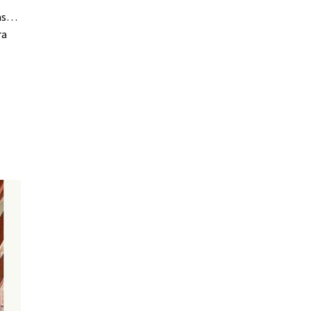
ras…
ra