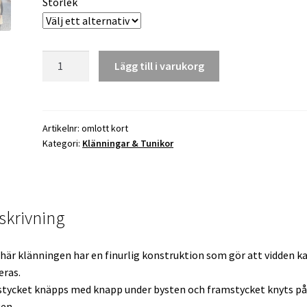
Storlek
OMLOTT
Lägg till i varukorg
kort
mängd
Artikelnr:
omlott kort
Kategori:
Klänningar & Tunikor
skrivning
här klänningen har en finurlig konstruktion som gör att vidden k
eras.
tycket knäpps med knapp under bysten och framstycket knyts på
en.