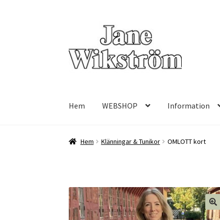
Hoppa
Hoppa
till
till
navigering
innehåll
Hem
WEBSHOP
Information
Hem
Klänningar & Tunikor
OMLOTT kort