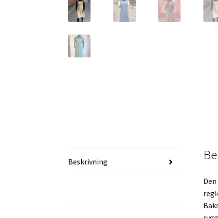
Be
Beskrivning
Den 
Ytterligare information
regl
Baks
rygg