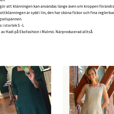
gör att klänningen kan användas länge även om kroppen föränd
ttklänningen är sydd i lin, den har sköna fickor och fina reglerba
gselspännen.
s i storlek S -L
 av Hadi på Ekofashion i Malmö. Närproducerad alltså.