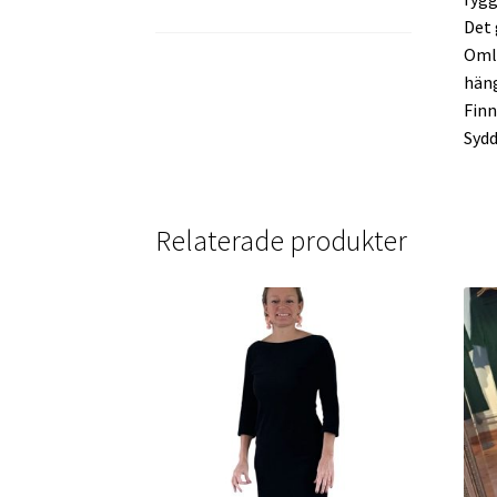
FAQ
Det 
Omlo
hän
Finn
Sydd
Relaterade produkter