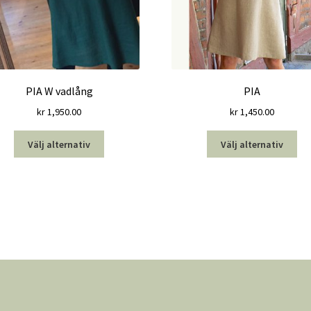
PIA W vadlång
PIA
kr
1,950.00
kr
1,450.00
Den
De
Välj alternativ
Välj alternativ
här
här
produkten
pro
har
har
flera
fle
varianter.
var
De
De
olika
oli
alternativen
alt
kan
kan
väljas
väl
på
på