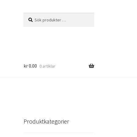
Sök
Sök
efter:
kr
0.00
0 artiklar
Produktkategorier