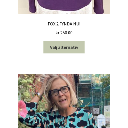
FOX 2 FYNDA NU!
kr
250.00
Den
Välj alternativ
här
produkten
har
flera
varianter.
De
olika
alternativen
kan
väljas
på