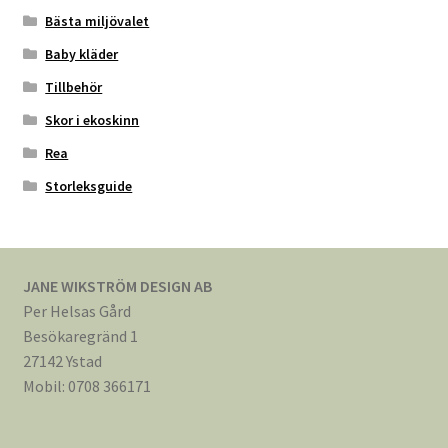
Bästa miljövalet
Baby kläder
Tillbehör
Skor i ekoskinn
Rea
Storleksguide
JANE WIKSTRÖM DESIGN AB
Per Helsas Gård
Besökaregränd 1
27142 Ystad
Mobil: 0708 366171