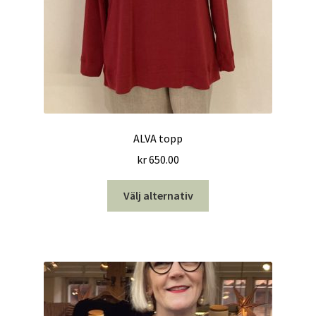
ALVA topp
kr
650.00
Den
Välj alternativ
här
produkten
har
flera
varianter.
De
olika