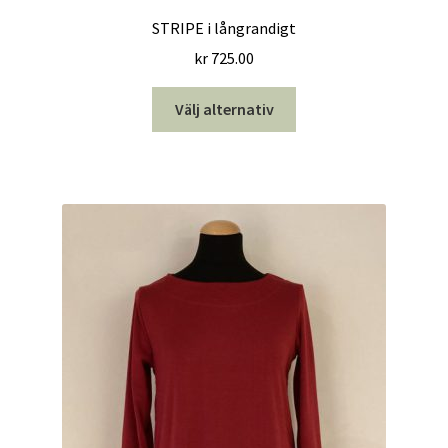
STRIPE i långrandigt
kr
725.00
Den
Välj alternativ
här
produkten
har
flera
varianter.
De
olika
alternativen
kan
väljas
på
produktsidan