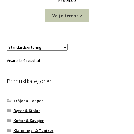
kr
995.00
Den
Välj alternativ
här
produkten
har
flera
varianter.
De
Visar alla 6 resultat
olika
alternativen
kan
Produktkategorier
väljas
på
Tröjor & Toppar
produktsidan
Byxor & Kjolar
Koftor & Kavajer
Klänningar & Tunikor