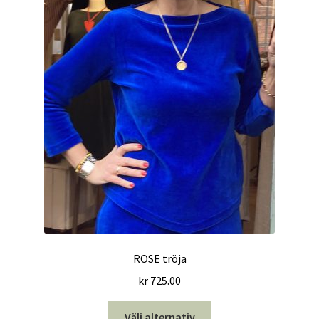
alternativen
kan
väljas
på
produktsidan
ROSE tröja
kr
725.00
Den
Välj alternativ