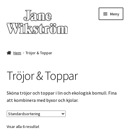
Hoppa
Hoppa
Meny
till
till
navigering
innehåll
Hem
Hem
Tröjor & Toppar
Expand
WEBSHOP
underm
Tröjor & Toppar
Tröjor & Toppar
Byxor & Kjolar
Sköna tröjor och toppar i lin och ekologisk bomull. Fina
att kombinera med byxor och kjolar.
Kavajer & Koftor
Klänningar & Tunikor
Visar alla 6 resultat