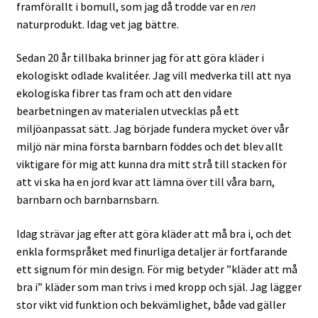
framförallt i bomull, som jag då trodde var en
ren
naturprodukt. Idag vet jag bättre.
Sedan 20 år tillbaka brinner jag för att göra kläder i
ekologiskt odlade kvalitéer. Jag vill medverka till att nya
ekologiska fibrer tas fram och att den vidare
bearbetningen av materialen utvecklas på ett
miljöanpassat sätt. Jag började fundera mycket över vår
miljö när mina första barnbarn föddes och det blev allt
viktigare för mig att kunna dra mitt strå till stacken för
att vi ska ha en jord kvar att lämna över till våra barn,
barnbarn och barnbarnsbarn.
Idag strävar jag efter att göra kläder att må bra i, och det
enkla formspråket med finurliga detaljer är fortfarande
ett signum för min design. För mig betyder ”kläder att må
bra i” kläder som man trivs i med kropp och själ. Jag lägger
stor vikt vid funktion och bekvämlighet, både vad gäller