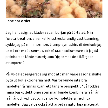
Kontakt
Tillbakablickar
Jane har ordet
Till kassan
Jag har designat kläder sedan början på 60-talet. Min
första kreation, en enkel kritstrecksrandig västklänning,
sydde jag på min mormors tramp-symaskin
. Till den hade jag
en blå och en röd strumpa, och på NK:s textilkammare där jag då
praktiserade kände man mig som ”tjejen med de olikfärgade
strumporna”.
På 70-talet reagerade jag mot att man varje säsong skulle
byta ut kollektionerna helt. Varför kunde inte bra
modeller få finnas kvar i ett längre perspektiv? Så föddes
mina baskollektioner som man kunde kombinera från år
från år och vid lust och behov komplettera med nya
modeller. Jag valde också att arbeta i naturliga material,