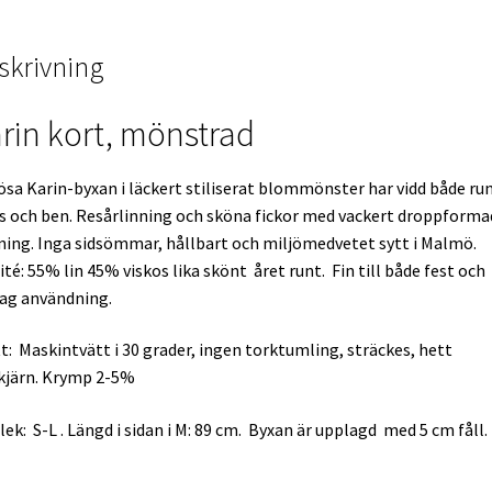
skrivning
rin kort, mönstrad
ösa Karin-byxan i läckert stiliserat blommönster har vidd både ru
s och ben. Resårlinning och sköna fickor med vackert droppforma
ing. Inga sidsömmar, hållbart och miljömedvetet sytt i Malmö.
ité: 55% lin 45% viskos lika skönt året runt. Fin till både fest och
ag användning.
t: Maskintvätt i 30 grader, ingen torktumling, sträckes, hett
kjärn. Krymp 2-5%
lek: S-L . Längd i sidan i M: 89 cm. Byxan är upplagd med 5 cm fåll.