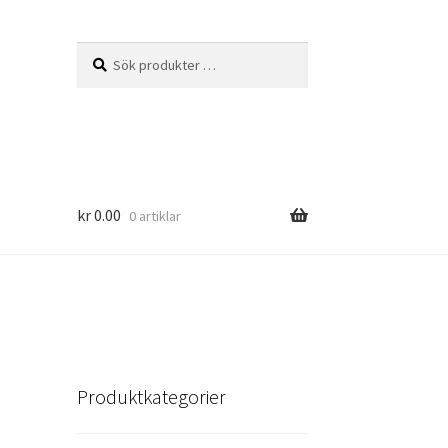
Sök
Sök
efter:
kr
0.00
0 artiklar
Produktkategorier