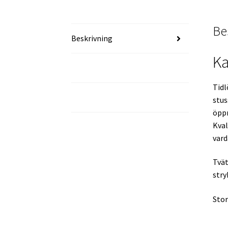
Be
Beskrivning
Ka
Ytterligare information
Tidl
FAQ
stus
öppn
Kval
vard
Tvät
stry
Stor