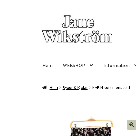
Hoppa
Hoppa
till
till
navigering
innehåll
Hem
WEBSHOP
Information
Hem
Byxor & Kjolar
KARIN kort mönstrad