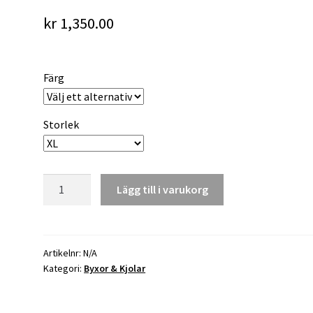
kr
1,350.00
Färg
Storlek
Rensa
KARIN
Lägg till i varukorg
kort
mönstrad
mängd
Artikelnr:
N/A
Kategori:
Byxor & Kjolar